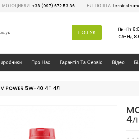
МОТОЦИКЛИ:
+38 (097) 672 53 36
ЕЛ. ПОШТА:
terninstrum
Пн-Пт 8:0
ПОШУК
Сб-Нд 8:
Виробники
Про Нас
Гарантія Та Сервіс
Відео
Б
V POWER 5W-40 4T 4Л
MO
4л