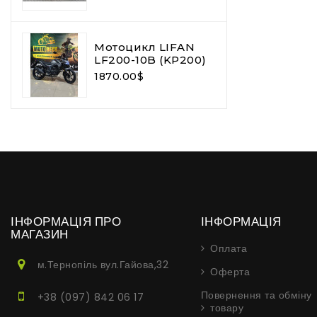
Мотоцикл LIFAN
LF200-10B (KP200)
1870.00$
ІНФОРМАЦІЯ ПРО
ІНФОРМАЦІЯ
МАГАЗИН
Оплата
м.Тернопіль вул.Гайова,32
Оферта
Повернення та обміну
+38 (097) 842 06 17
товару