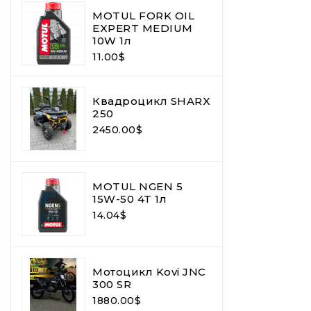
MOTUL FORK OIL
EXPERT MEDIUM
10W 1л
11.00$
Квадроцикл SHARX
250
2450.00$
MOTUL NGEN 5
15W-50 4T 1л
14.04$
Мотоцикл Kovi JNC
300 SR
1880.00$