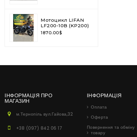
Мотоцикл LIFAN
LF200-10B (KP200)
1870.00$
ІНФОРМАЦІЯ ПРО
ІНФОРМАЦІЯ
МАГАЗИН
Оплата
м.Тернопіль вул.Гайова,32
Оферта
Повернення та обміну
+38 (097) 842 06 17
товару