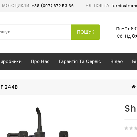
МОТОЦИКЛИ:
+38 (097) 672 53 36
ЕЛ. ПОШТА:
terninstrum
Пн-Пт 8:0
ПОШУК
Сб-Нд 8:
Виробники
Про Нас
Гарантія Та Сервіс
Відео
Б
SF 244B
Sh