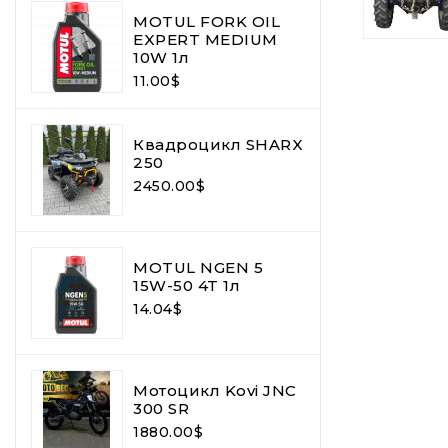
MOTUL FORK OIL
EXPERT MEDIUM
10W 1л
11.00$
Квадроцикл SHARX
250
2450.00$
MOTUL NGEN 5
15W-50 4T 1л
14.04$
Мотоцикл Kovi JNC
300 SR
1880.00$