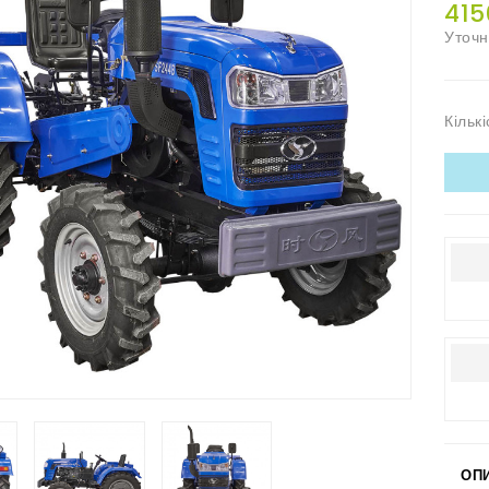
415
Уточн
Кількі
ОП