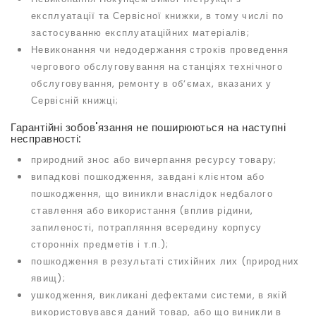
експлуатації та Сервісної книжки, в тому числі по
застосуванню експлуатаційних матеріалів;
Невиконання чи недодержання строків проведення
чергового обслуговування на станціях технічного
обслуговування, ремонту в об’ємах, вказаних у
Сервісній книжці;
Гарантійні зобов'язання не поширюються на наступні
несправності:
природний знос або вичерпання ресурсу товару;
випадкові пошкодження, завдані клієнтом або
пошкодження, що виникли внаслідок недбалого
ставлення або використання (вплив рідини,
запиленості, потрапляння всередину корпусу
сторонніх предметів і т.п.);
пошкодження в результаті стихійних лих (природних
явищ);
ушкодження, викликані дефектами системи, в якій
використовувався даний товар, або що виникли в