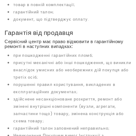
товар в повній комплектації;
гарантійний талон;
документ, що підтверджує оплату.
Гарантія від продавця
Сервісний центр має право відмовити в гарантійному
ремонті в наступних випадках:
при пошкодженні гарантійних пломб;
присутні механічні або інші пошкодження, що виникли
внаслідок умисних або необережних дій покупця або
третіх осіб;
порушенні правил користування, викладених в
експлуатаційних документах;
здійснене несанкціоноване розкриття, ремонт або
змінені внутрішні компоненти (вузли, агрегати,
запчастини тощо) товару, змінена конструкція або
схема товару;
гарантійний талон заповнений неправильно;
Невиконання Покупцем вимог Інструкції з