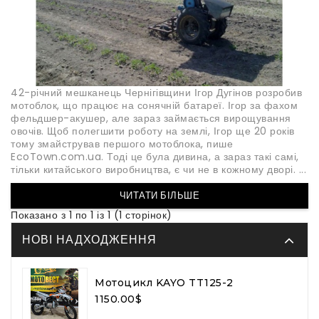
42-річний мешканець Чернігівщини Ігор Дугінов розробив
мотоблок, що працює на сонячній батареї. Ігор за фахом
фельдшер-акушер, але зараз займається вирощування
овочів. Щоб полегшити роботу на землі, Ігор ще 20 років
тому змайстрував першого мотоблока, пише
EcoTown.com.ua. Тоді це була дивина, а зараз такі самі,
тільки китайського виробництва, є чи не в кожному дворі. ...
ЧИТАТИ БІЛЬШЕ
Показано з 1 по 1 із 1 (1 сторінок)
НОВІ НАДХОДЖЕННЯ
Мотоцикл KAYO TT125-2
1150.00$